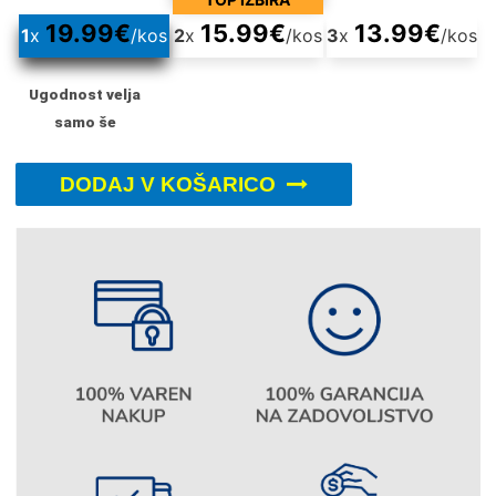
19.99
€
15.99
€
13.99
€
1
x
/kos
2
x
/kos
3
x
/kos
Ugodnost velja
samo še
DODAJ V KOŠARICO