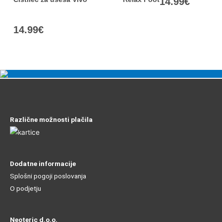
14.99
€
14.99
€
Različne možnosti plačila
Dodatne informacije
Splošni pogoji poslovanja
O podjetju
Neoteric d.o.o.