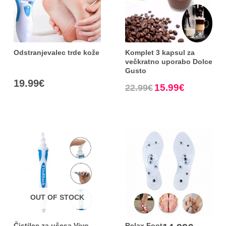
Odstranjevalec trde kože
Komplet 3 kapsul za
večkratno uporabo Dolce
Gusto
19.99
€
15.99
€
22.99
€
OUT OF STOCK
Čistilec za ušesa Vivo
Relax Foot