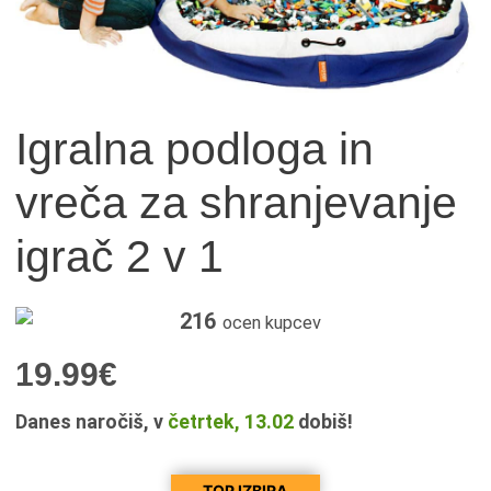
Igralna podloga in
vreča za shranjevanje
igrač 2 v 1
216
ocen kupcev
19.99
€
Danes naročiš, v
četrtek, 13.02
dobiš!
TOP IZBIRA