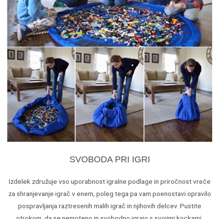
SVOBODA PRI IGRI
Izdelek združuje vso uporabnost igralne podlage in priročnost vreče
za shranjevanje igrač v enem, poleg tega pa vam poenostavi opravilo
pospravljanja raztresenih malih igrač in njihovih delcev. Pustite
otrokom, da se nemoteno in svobodno igrajo s svojimi kockami,