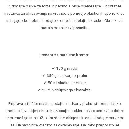
in dodajte barve za torte in pecivo. Dobre premešajte. Pričvrstite
nastavke za okraševanje na vrečico s pomočjo plastičnih sponk, ki se
nahajajo v kompletu, dodajte kremo in izdelujte okraske. Okraski se
morajo po izdelavi posušiti.
Recept za masleno kremo:
✔ 150 g masla
✔ 350 g sladkorja v prahu
✔ 50 ml sladke smetane
✔ 20 ml vanilijevega ekstrakta.
Priprava: stolčite maslo, dodajte sladkor v prahu, stepeno sladko
smetano in vanilijev ekstrakt. Mešajte, dokler se vse sestavine dobro
ne premešajo in združijo. Razdelite ohlajeno kremo, dodajte barve po
želji in napolnite vrečico za okraševanje. Da, tako preprosto je!