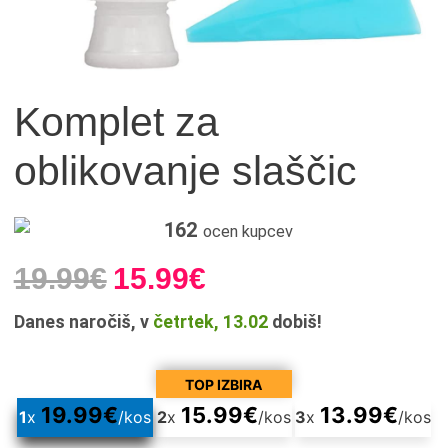
Komplet za
oblikovanje slaščic
162
ocen kupcev
19.99
€
15.99
€
Danes naročiš, v
četrtek, 13.02
dobiš!
TOP IZBIRA
19.99
€
15.99
€
13.99
€
1
x
/kos
2
x
/kos
3
x
/kos