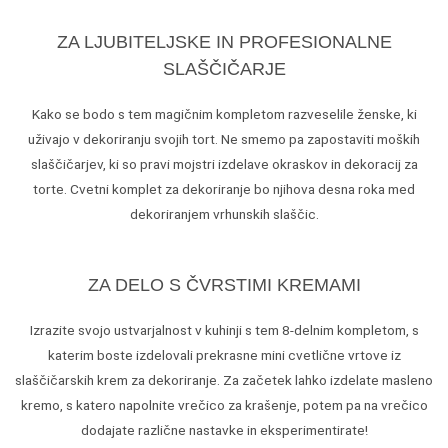
ZA LJUBITELJSKE IN PROFESIONALNE
SLAŠČIČARJE
Kako se bodo s tem magičnim kompletom razveselile ženske, ki
uživajo v dekoriranju svojih tort. Ne smemo pa zapostaviti moških
slaščičarjev, ki so pravi mojstri izdelave okraskov in dekoracij za
torte. Cvetni komplet za dekoriranje bo njihova desna roka med
dekoriranjem vrhunskih slaščic.
ZA DELO S ČVRSTIMI KREMAMI
Izrazite svojo ustvarjalnost v kuhinji s tem 8-delnim kompletom, s
katerim boste izdelovali prekrasne mini cvetlične vrtove iz
slaščičarskih krem za dekoriranje. Za začetek lahko izdelate masleno
kremo, s katero napolnite vrečico za krašenje, potem pa na vrečico
dodajate različne nastavke in eksperimentirate!