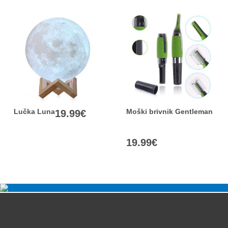
Lučka Luna
Moški brivnik Gentleman
19.99
€
19.99
€