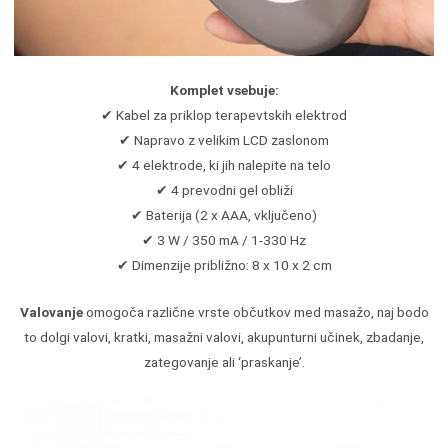
Komplet vsebuje:
✔ Kabel za priklop terapevtskih elektrod
✔ Napravo z velikim LCD zaslonom
✔ 4 elektrode, ki jih nalepite na telo
✔ 4 prevodni gel obliži
✔ Baterija (2 x AAA, vključeno)
✔ 3 W / 350 mA / 1-330 Hz
✔ Dimenzije približno: 8 x 10 x 2 cm
Valovanje
omogoča različne vrste občutkov med masažo, naj bodo
to dolgi valovi, kratki, masažni valovi, akupunturni učinek, zbadanje,
zategovanje ali ‘praskanje’.