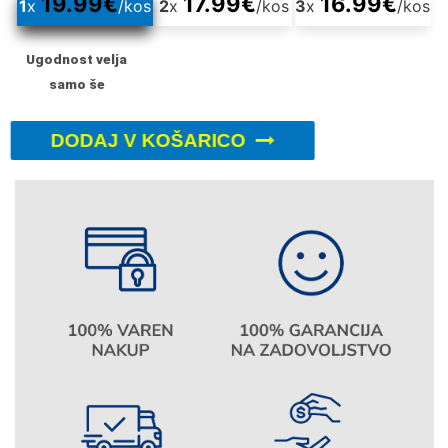
19.99
€
17.99
€
16.99
€
1
x
/kos
2
x
/kos
3
x
/kos
Ugodnost velja
samo še
DODAJ V KOŠARICO