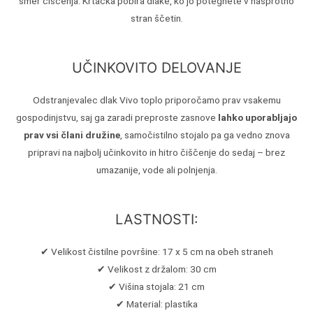
smer čiščenja. Krtačka pobira dlake, ko jo potegnete v nasprotno
stran ščetin.
UČINKOVITO DELOVANJE
Odstranjevalec dlak Vivo toplo priporočamo prav vsakemu
gospodinjstvu, saj ga zaradi preproste zasnove
lahko uporabljajo
prav vsi člani družine
, samočistilno stojalo pa ga vedno znova
pripravi na najbolj učinkovito in hitro čiščenje do sedaj – brez
umazanije, vode ali polnjenja.
LASTNOSTI:
✔ Velikost čistilne površine: 17 x 5 cm na obeh straneh
✔ Velikost z držalom: 30 cm
✔ Višina stojala: 21 cm
✔ Material: plastika