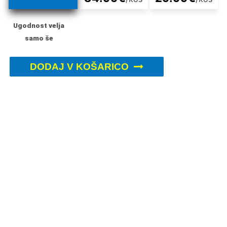
Ugodnost velja
samo še
DODAJ V KOŠARICO