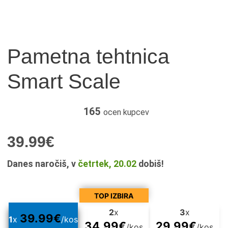
Pametna tehtnica
Smart Scale
165
ocen kupcev
39.99
€
Danes naročiš, v
četrtek, 20.02
dobiš!
TOP IZBIRA
2
x
3
x
39.99
€
1
x
/kos
34.99
€
29.99
€
/kos
/kos