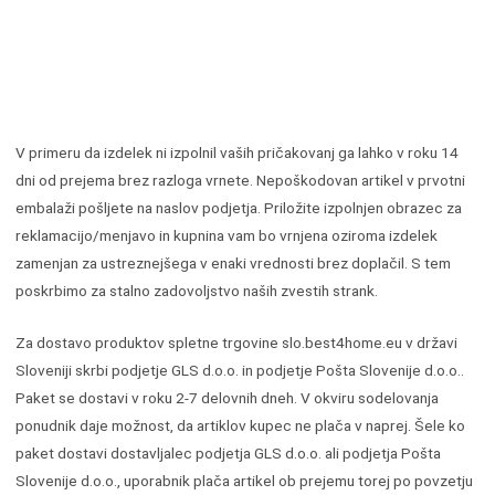
V primeru da izdelek ni izpolnil vaših pričakovanj ga lahko v roku 14
dni od prejema brez razloga vrnete. Nepoškodovan artikel v prvotni
embalaži pošljete na naslov podjetja. Priložite izpolnjen obrazec za
reklamacijo/menjavo in kupnina vam bo vrnjena oziroma izdelek
zamenjan za ustreznejšega v enaki vrednosti brez doplačil. S tem
poskrbimo za stalno zadovoljstvo naših zvestih strank.
Za dostavo produktov spletne trgovine slo.best4home.eu v državi
Sloveniji skrbi podjetje GLS d.o.o. in podjetje Pošta Slovenije d.o.o..
Paket se dostavi v roku 2-7 delovnih dneh. V okviru sodelovanja
ponudnik daje možnost, da artiklov kupec ne plača v naprej. Šele ko
paket dostavi dostavljalec podjetja GLS d.o.o. ali podjetja Pošta
Slovenije d.o.o., uporabnik plača artikel ob prejemu torej po povzetju