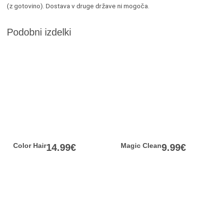
(z gotovino). Dostava v druge države ni mogoča.
Podobni izdelki
Color Hair
Magic Clean
14.99
€
9.99
€