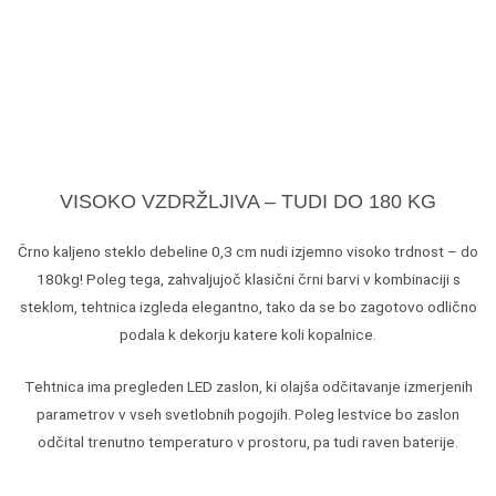
VISOKO VZDRŽLJIVA – TUDI DO 180 KG
Črno kaljeno steklo debeline 0,3 cm nudi izjemno visoko trdnost – do
180kg! Poleg tega, zahvaljujoč klasični črni barvi v kombinaciji s
steklom, tehtnica izgleda elegantno, tako da se bo zagotovo odlično
podala k dekorju katere koli kopalnice.
Tehtnica ima pregleden LED zaslon, ki olajša odčitavanje izmerjenih
parametrov v vseh svetlobnih pogojih. Poleg lestvice bo zaslon
odčital trenutno temperaturo v prostoru, pa tudi raven baterije.