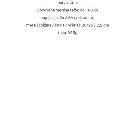
barva: črna
Dovoljena merilna teža: do 180 kg
napajanje: 2x AAA (vključeno)
mere (dolžina / širina / višina): 26/26 / 2,2 cm
teža: 985g