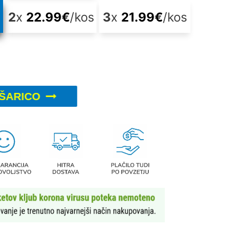
s
2
x
22.99
€
/kos
3
x
21.99
€
/kos
ŠARICO