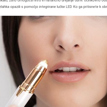
enkalo, zato omogoča hitro in natančno urejanje obrvi. Učinkovito od
zlahka opazili s pomočjo integrirane lučke LED. Ko ga pritisnete k o