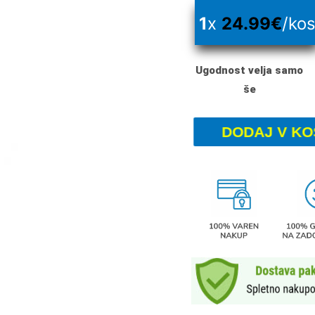
1
x
24.99
€
/ko
Ugodnost velja samo
še
DODAJ V KO