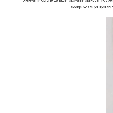
Urejevalnik obrvi je za lažje rokovanje oblikovan kot p
slednje boste pri uporabi 