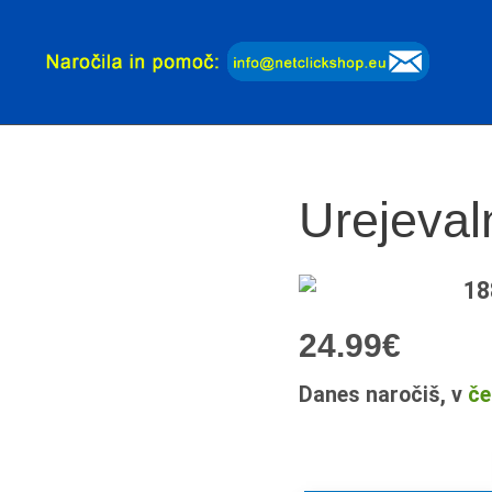
Urejeval
18
24.99
€
Danes naročiš, v
če