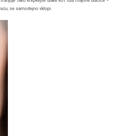
stranjuje tako krepkejše dlake kot tudi majhne dlačice –
brazu, se samodejno vklopi.