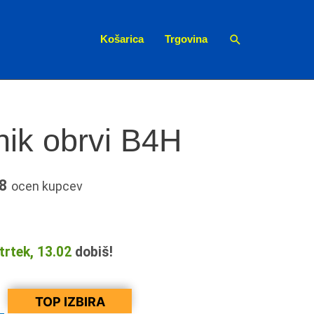
Search
Košarica
Trgovina
nik obrvi B4H
8
ocen kupcev
trtek, 13.02
dobiš!
TOP IZBIRA